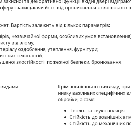
м захисної та декоративної функції вхідні двері відігра
сферу і захищаючи його від проникнення зовнішнього ш
ет. Вартість залежить від кількох параметрів:
ірів, незвичайної форми, особливих умов встановлення)
исту від злому;
теріалу оздоблення, утеплення, фурнітури;
исоких технологій;
ьшеної злостійкості, пожежної безпеки, бронювання.
и видами
Крім зовнішнього вигляду, при
низку важливих специфічних вл
обробки, а саме:
Тепло- та звукоізоляція
Стійкість до зовнішніх а
Стійкість до механічних