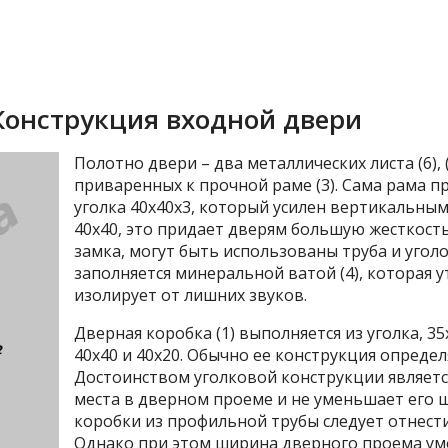
Конструкция входной двери
Полотно двери – два металлических листа (6), 
приваренных к прочной раме (3). Сама рама п
уголка 40х40х3, который усилен вертикальны
40х40, это придает дверям большую жесткость
замка, могут быть использованы труба и угол
заполняется минеральной ватой (4), которая у
изолирует от лишних звуков.
Дверная коробка (1) выполняется из уголка, 3
40х40 и 40х20. Обычно ее конструкция определ
Достоинством уголковой конструкции является
места в дверном проеме и не уменьшает его 
коробки из профильной трубы следует отнести
Однако при этом ширина дверного проема ум