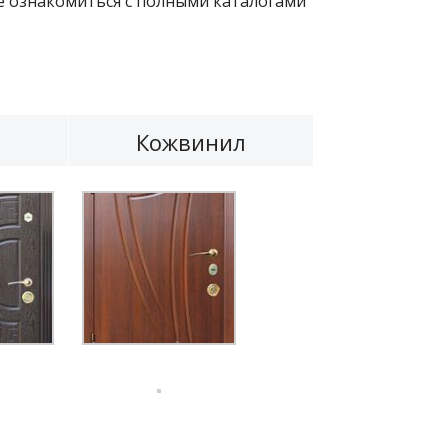
 ознакомиться с полными каталогами
е
Кожвинил