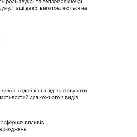
ють роль звуко- та теплоізолюючої
уму. Наші двері виготовляються на
;
 виборі оздоблень слід враховувати
астивостей для кожного з видів
тмосферних впливів
 пошкоджень