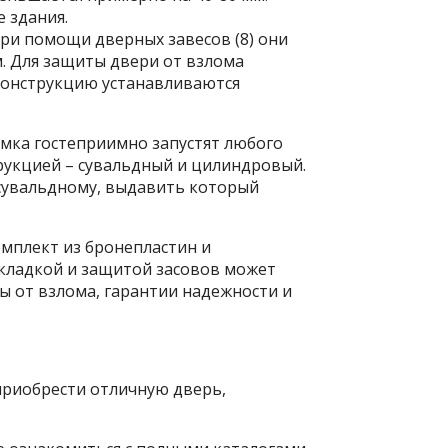
е здания.
ри помощи дверных завесов (8) они
. Для защиты двери от взлома
конструкцию устанавливаются
амка гостеприимно запустят любого
рукцией – сувальдный и цилиндровый.
 сувальдному, выдавить который
мплект из бронепластин и
акладкой и защитой засовов может
ты от взлома, гарантии надежности и
приобрести отличную дверь,