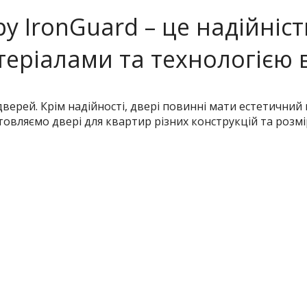
ру IronGuard – це надійніст
еріалами та технологією 
верей. Крім надійності, двері повинні мати естетичний
овляємо двері для квартир різних конструкцій та розмір