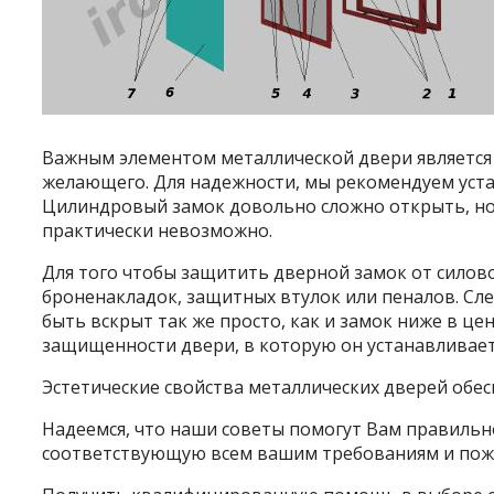
Важным элементом металлической двери является з
желающего. Для надежности, мы рекомендуем уста
Цилиндровый замок довольно сложно открыть, но 
практически невозможно.
Для того чтобы защитить дверной замок от силов
броненакладок, защитных втулок или пеналов. Сл
быть вскрыт так же просто, как и замок ниже в ц
защищенности двери, в которую он устанавливает
Эстетические свойства металлических дверей обес
Надеемся, что наши советы помогут Вам правильн
соответствующую всем вашим требованиям и пож