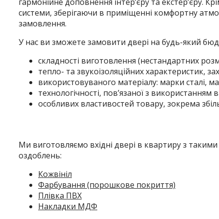
гармонійне доповнення інтер’єру та екстер’єру. Крі
системи, зберігаючи в приміщенні комфортну атмо
замовлення.
У нас ви зможете замовити двері на будь-який бюдж
складності виготовлення (нестандартних розм
тепло- та звукоізоляційних характеристик, зах
використовуваного матеріалу: марки сталі, ма
технологічності, пов’язаної з використанням в
особливих властивостей товару, зокрема збіл
Ми виготовляємо вхідні двері в квартиру з таким
оздоблень:
Кожвініл
Фарбування (порошкове покриття)
Плівка ПВХ
Накладки МДФ