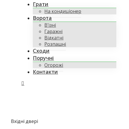
Грати
На кондиціонер
Ворота
В’їзні
Гаражні
Відкатні
Розпашні
Сходи
Поручні
Огорожі
Контакти
Вхідні двері