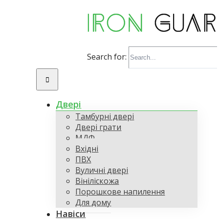
UA
RU
Search for:
Двері
Тамбурні двері
Двері грати
МДФ
Вхідні
ПВХ
Вуличні двері
Вініліскожа
Порошкове напилення
Для дому
Навіси