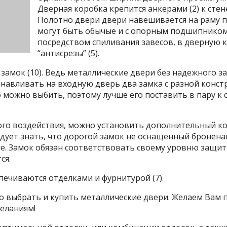
Дверная коробка крепится анкерами (2) к стен
Полотно двери двери навешивается на раму п
могут быть обычые и с опорным подшипником
посредством спиливания завесов, в дверную 
“антисрезы” (5).
амок (10). Ведь металлические двери без надежного з
навливать на входную дверь два замка с разной конст
можно выбить, поэтому лучше его поставить в пару к
ого воздействия, можно установить дополнительный ко
едует знать, что дорогой замок не оснащенный бронен
ене. Замок обязан соответствовать своему уровню защи
ся.
печиваются отделками и фурнитурой (7).
о выбрать и купить металлические двери. Желаем Вам 
еланиям!